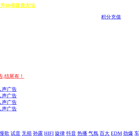
升10倍音质方法
积分充值
告,结尾有！
人声广告
人声广告
人声广告
人声广告
慢歌
试音
无损
孙露
HIFI
旋律
抖音
热播
气氛
百大
EDM
劲爆