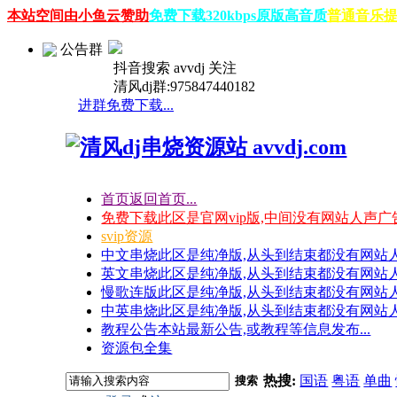
本站空间由小鱼云赞助
免费下载320kbps原版高音质
普通音乐提
公告群
抖音搜索 avvdj 关注
清风dj群:975847440182
进群免费下载...
首页
返回首页...
免费下载
此区是官网vip版,中间没有网站人声广
svip资源
中文串烧
此区是纯净版,从头到结束都没有网站
英文串烧
此区是纯净版,从头到结束都没有网站
慢歌连版
此区是纯净版,从头到结束都没有网站
中英串烧
此区是纯净版,从头到结束都没有网站
教程公告
本站最新公告,或教程等信息发布...
资源包全集
热搜:
国语
粤语
单曲
搜索