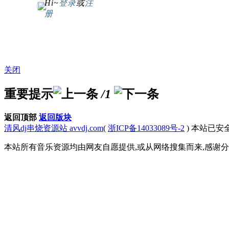
Hi~
登录
或
注
册
关闭
重要提示
/1
返回顶部
返回版块
清风dj串烧资源站 avvdj.com
(
浙ICP备14033089号-2
)
本站已安全
本站所有音乐资源均由网友自愿提供,或从网络搜集而来,感谢