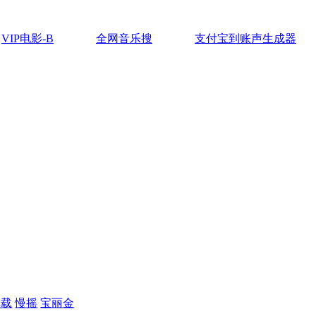
VIP电影-B
全网音乐搜
支付宝到账声生成器
车载
慢摇
宝丽金